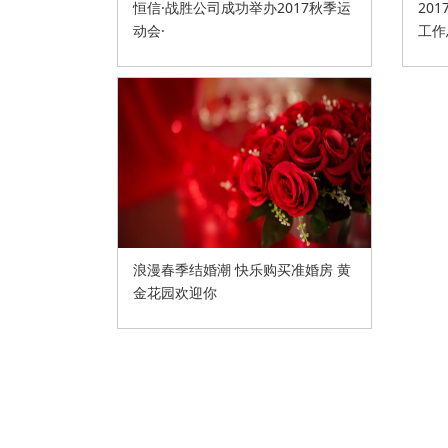
恒信·战胜公司成功举办2017秋季运
20
动会·
工作
浪漫春季结婚潮 快乐购买准婚房 黄
金花园欢迎你