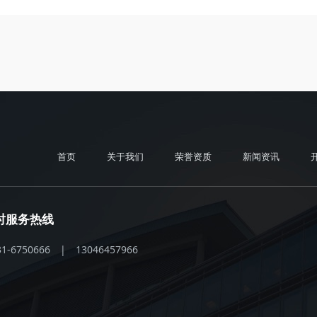
首页
关于我们
荣誉资质
新闻资讯
时服务热线
31-6750666 | 13046457966