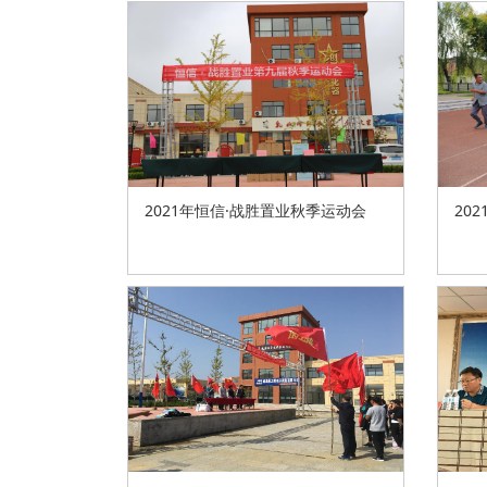
2021年恒信·战胜置业秋季运动会
20