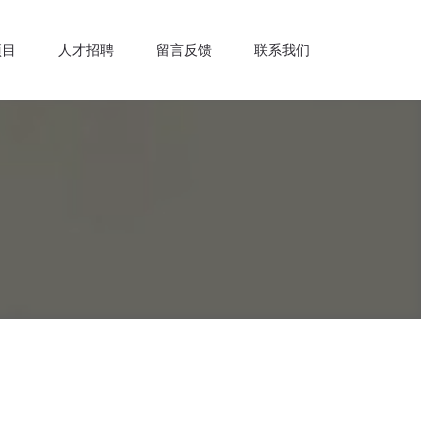
项目
人才招聘
留言反馈
联系我们