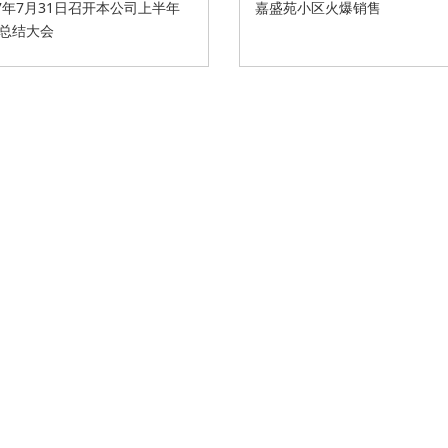
17年7月31日召开本公司上半年
嘉盛苑小区火爆销售
总结大会